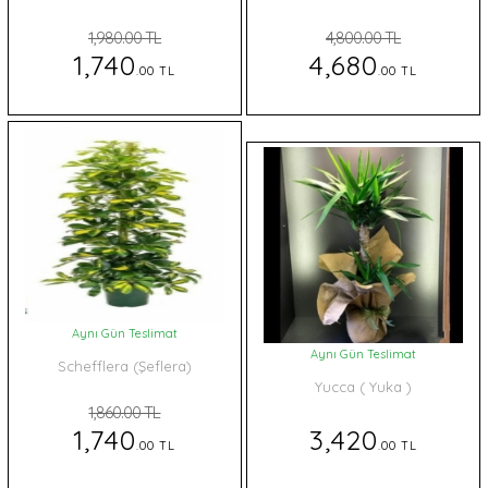
1,980.00 TL
4,800.00 TL
1,740
4,680
.00 TL
.00 TL
Aynı Gün Teslimat
Aynı Gün Teslimat
Schefflera (Şeflera)
Yucca ( Yuka )
1,860.00 TL
1,740
3,420
.00 TL
.00 TL