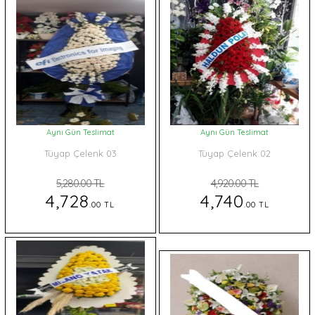
Aynı Gün Teslimat
Aynı Gün Teslimat
Tüyap Çelenk 03
Tüyap Çelenk 02
5,280.00 TL
4,920.00 TL
4,728
4,740
.00 TL
.00 TL