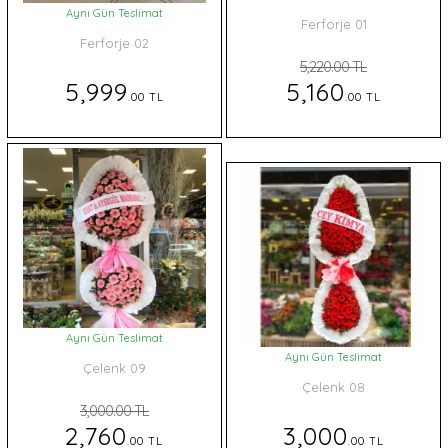
Aynı Gün Teslimat
Ferforje 01
Ferforje 02
5,220.00 TL
5,999
5,160
.00 TL
.00 TL
Aynı Gün Teslimat
Aynı Gün Teslimat
Çelenk 09
Çelenk 08
3,000.00 TL
2,760
3,000
.00 TL
.00 TL