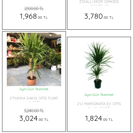
2'DALLI MOR ORKİDE
ÇİÇEĞİMİZ
2,100.00 TL
1,968
3,780
.00 TL
.00 TL
Aynı Gün Teslimat
Aynı Gün Teslimat
2'YUKKA SAKSI OFİS FUAR
ÇİÇEĞİ
2'Lİ MARGİNATA EV OFİS
FUAR ÇİÇEĞİ
3,240.00 TL
3,024
1,824
.00 TL
.00 TL