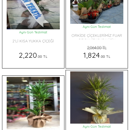
Aynı Gün Teslimat
Aynı Gün Teslimat
ORKİDE ÇİÇEKLERİMİZ FUAR
ORGANİZASYON İÇİN
2'Lİ KISA YUKKA ÇİÇEĞİ
UYGUNDUR
2,064.00 TL
2,220
1,824
.00 TL
.00 TL
Aynı Gün Teslimat