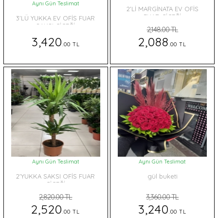
Aynı Gün Teslimat
2'Lİ MARGİNATA EV OFİS
FUAR ÇİÇEĞİ
3'LÜ YUKKA EV OFİS FUAR
SAKSI ÇİÇEĞİ
2,148.00 TL
3,420
2,088
.00 TL
.00 TL
Aynı Gün Teslimat
Aynı Gün Teslimat
2'YUKKA SAKSI OFİS FUAR
gül buketi
ÇİÇEĞİ
2,820.00 TL
3,360.00 TL
2,520
3,240
.00 TL
.00 TL