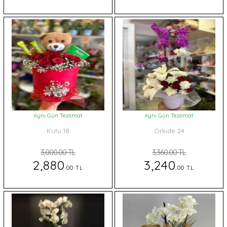
Aynı Gün Teslimat
Aynı Gün Teslimat
Kutu 18
Orkide 24
3,000.00 TL
3,360.00 TL
2,880
3,240
.00 TL
.00 TL