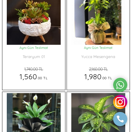
Aynı Gün Teslimat
Aynı Gün Teslimat
Teraryum 01
Yucca Mesengena
1,740.00 TL
2,160.00 TL
1,560
1,980
.00 TL
.00 TL