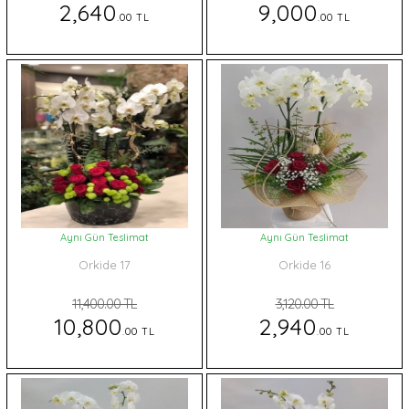
2,640
9,000
.00 TL
.00 TL
Aynı Gün Teslimat
Aynı Gün Teslimat
Orkide 17
Orkide 16
11,400.00 TL
3,120.00 TL
10,800
2,940
.00 TL
.00 TL