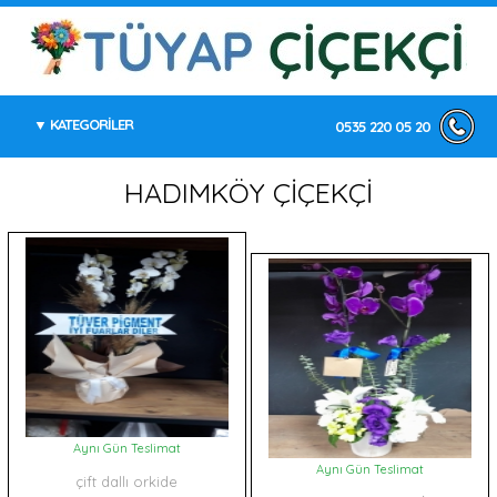
KATEGORİLER
0535 220 05 20
HADIMKÖY ÇİÇEKÇİ
Aynı Gün Teslimat
Aynı Gün Teslimat
çift dallı orkide