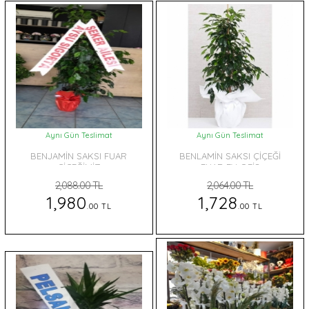
Aynı Gün Teslimat
Aynı Gün Teslimat
BENJAMİN SAKSI FUAR
BENLAMİN SAKSI ÇİÇEĞİ
ÇİÇEĞİMİZ
FUAR EV OFİS
2,088.00 TL
2,064.00 TL
1,980
1,728
.00 TL
.00 TL