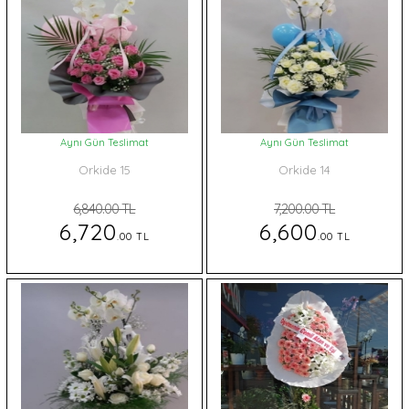
Aynı Gün Teslimat
Aynı Gün Teslimat
Orkide 15
Orkide 14
6,840.00 TL
7,200.00 TL
6,720
6,600
.00 TL
.00 TL