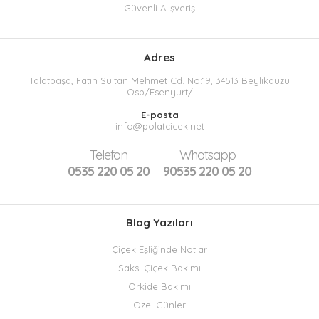
Güvenli Alışveriş
Adres
Talatpaşa, Fatih Sultan Mehmet Cd. No:19, 34513 Beylikdüzü
Osb/Esenyurt/
E-posta
info@polatcicek.net
Telefon
Whatsapp
0535 220 05 20
90535 220 05 20
Blog Yazıları
Çiçek Eşliğinde Notlar
Saksı Çiçek Bakımı
Orkide Bakımı
Özel Günler