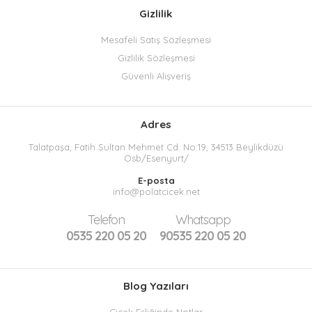
Gizlilik
Mesafeli Satış Sözleşmesi
Gizlilik Sözleşmesi
Güvenli Alışveriş
Adres
Talatpaşa, Fatih Sultan Mehmet Cd. No:19, 34513 Beylikdüzü
Osb/Esenyurt/
E-posta
info@polatcicek.net
Telefon
Whatsapp
0535 220 05 20
90535 220 05 20
Blog Yazıları