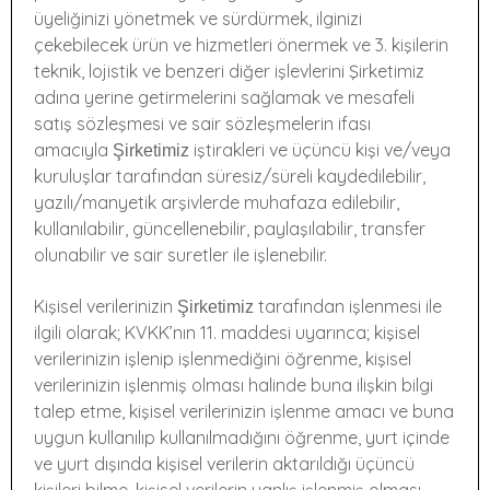
üyeliğinizi yönetmek ve sürdürmek, ilginizi
çekebilecek ürün ve hizmetleri önermek ve 3. kişilerin
teknik, lojistik ve benzeri diğer işlevlerini Şirketimiz
adına yerine getirmelerini sağlamak ve mesafeli
satış sözleşmesi ve sair sözleşmelerin ifası
amacıyla
iştirakleri ve üçüncü kişi ve/veya
Şirketimiz
kuruluşlar tarafından süresiz/süreli kaydedilebilir,
yazılı/manyetik arşivlerde muhafaza edilebilir,
kullanılabilir, güncellenebilir, paylaşılabilir, transfer
olunabilir ve sair suretler ile işlenebilir.
Kişisel verilerinizin
tarafından işlenmesi ile
Şirketimiz
ilgili olarak; KVKK’nın 11. maddesi uyarınca; kişisel
verilerinizin işlenip işlenmediğini öğrenme, kişisel
verilerinizin işlenmiş olması halinde buna ilişkin bilgi
talep etme, kişisel verilerinizin işlenme amacı ve buna
uygun kullanılıp kullanılmadığını öğrenme, yurt içinde
ve yurt dışında kişisel verilerin aktarıldığı üçüncü
kişileri bilme, kişisel verilerin yanlış işlenmiş olması