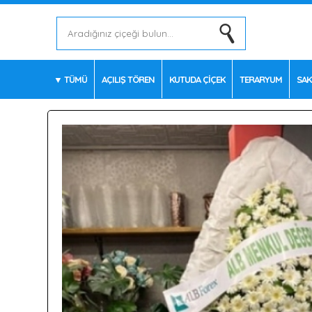
TÜMÜ
AÇILIŞ TÖREN
KUTUDA ÇİÇEK
TERARYUM
SAK