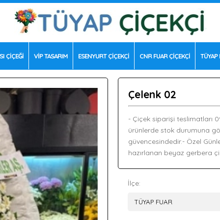
SI ÇİÇEĞİ
VİP TASARIM
ESENYURT ÇİÇEKÇİ
CNR FUAR ÇİÇEKÇİ
TÜYAP 
Çelenk 02
- Çiçek siparişi teslimatları 
ürünlerde stok durumuna göre f
güvencesindedir.- Özel Günler
hazırlanan beyaz gerbera çiç
İlçe: