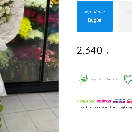
06/08/2026
07
Bugün
2,340
.00 TL
Aynı Gün Teslimat
Tüm banka ve kredi kartlarıyla uy