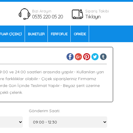
Bizi Arayın
Sipariş Takibi
0535 220 05 20
Tıklayın
FUAR ÇİÇEKÇİ
BUKETLER
FERFORJE
ORKİDE
09:00 ve 24:00 saatleri arasında yapılır.- Kullanılan yan
arklılıklar olabilir.- Çiçek siparişleriniz Firmamız
de Gün İçinde Teslimat Yapılır.- Beyaz şerit üzerine
ekli çelenk.
Gönderim Saati: