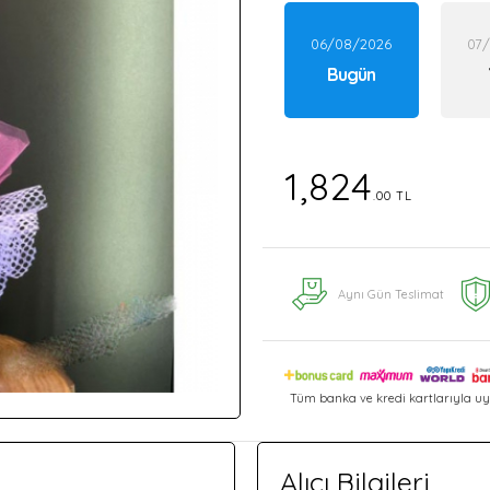
06/08/2026
07
Bugün
1,824
.00 TL
Aynı Gün Teslimat
Tüm banka ve kredi kartlarıyla uy
Alıcı Bilgileri