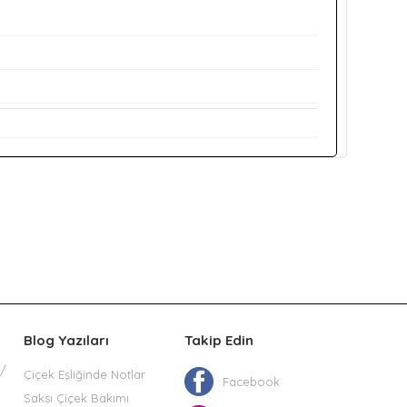
Blog Yazıları
Takip Edin
t/
Çiçek Eşliğinde Notlar
Facebook
Saksı Çiçek Bakımı