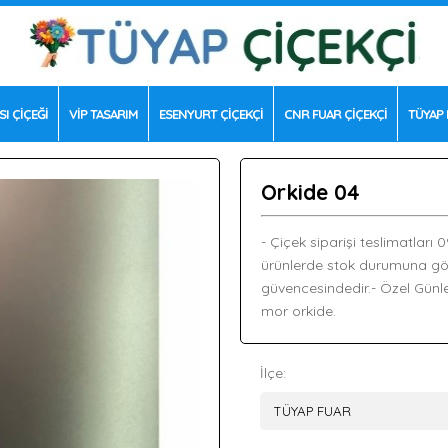
SI ÇİÇEĞİ
VİP TASARIM
ESENYURT ÇİÇEKÇİ
CNR FUAR ÇİÇEKÇİ
TÜYAP 
Orkide 04
- Çiçek siparişi teslimatları 
ürünlerde stok durumuna göre f
güvencesindedir.- Özel Günle
mor orkide.
İlçe: