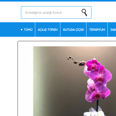
TÜMÜ
AÇILIŞ TÖREN
KUTUDA ÇİÇEK
TERARYUM
SAK