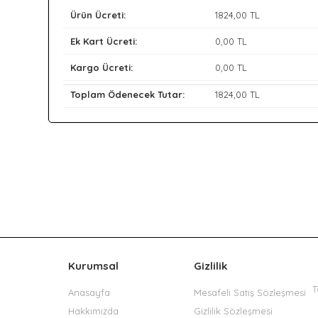
Ürün Ücreti:
1824
,00 TL
Ek Kart Ücreti:
0
,00 TL
Kargo Ücreti:
0
,00 TL
Toplam Ödenecek Tutar:
1824
,00 TL
Kurumsal
Gizlilik
T
Anasayfa
Mesafeli Satış Sözleşmesi
Hakkımızda
Gizlilik Sözleşmesi