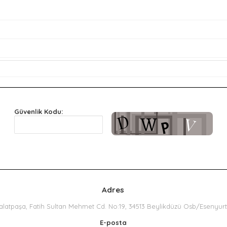
Güvenlik Kodu:
Adres
alatpaşa, Fatih Sultan Mehmet Cd. No:19, 34513 Beylikdüzü Osb/Esenyur
E-posta