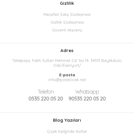
Gizlilik
Mesafeli Satış Sözleşmesi
Gizlilik Sözleşmesi
Güvenli Alışveriş
Adres
Talatpaşa, Fatih Sultan Mehmet Cd. No:19, 34513 Beylikdüzü
Osb/Esenyurt/
E-posta
info@polatcicek.net
Telefon
Whatsapp
0535 220 05 20
90535 220 05 20
Blog Yazıları
Çiçek Eşliğinde Notlar